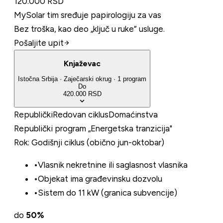
120.000 RSD
MySolar tim sređuje papirologiju za vas
Bez troška, kao deo „ključ u ruke” usluge.
Pošaljite upit
Knjaževac
Istočna Srbija
·
Zaječarski
okrug
·
1
program
Do
420.000 RSD
Republički
Redovan ciklus
Domaćinstva
Republički program „Energetska tranzicija"
Rok:
Godišnji ciklus (obično jun-oktobar)
•
Vlasnik nekretnine ili saglasnost vlasnika
•
Objekat ima građevinsku dozvolu
•
Sistem do 11 kW (granica subvencije)
do
50
%