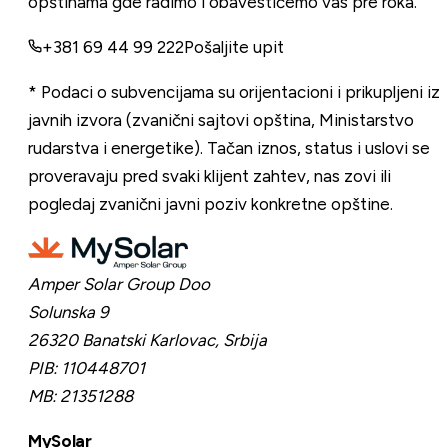
opštinama gde radimo i obavestićemo vas pre roka.
+381 69 44 99 222
Pošaljite upit
* Podaci o subvencijama su orijentacioni i prikupljeni iz
javnih izvora (zvanični sajtovi opština, Ministarstvo
rudarstva i energetike). Tačan iznos, status i uslovi se
proveravaju pred svaki klijent zahtev, nas zovi ili
pogledaj zvanični javni poziv konkretne opštine.
Amper Solar Group Doo
Solunska 9
26320 Banatski Karlovac,
Srbija
PIB:
110448701
MB:
21351288
MySolar