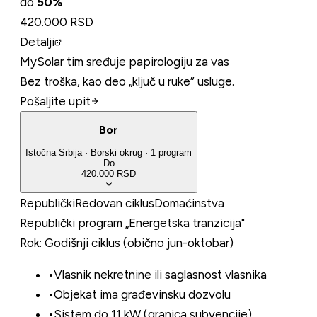
do
50
%
420.000 RSD
Detalji
MySolar tim sređuje papirologiju za vas
Bez troška, kao deo „ključ u ruke” usluge.
Pošaljite upit
Bor
Istočna Srbija
·
Borski
okrug
·
1
program
Do
420.000 RSD
Republički
Redovan ciklus
Domaćinstva
Republički program „Energetska tranzicija"
Rok:
Godišnji ciklus (obično jun-oktobar)
•
Vlasnik nekretnine ili saglasnost vlasnika
•
Objekat ima građevinsku dozvolu
•
Sistem do 11 kW (granica subvencije)