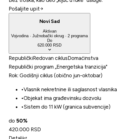
Pošaljite upit
Novi Sad
Aktivan
Vojvodina
·
Južnobački
okrug
·
2
programa
Do
620.000 RSD
Republički
Redovan ciklus
Domaćinstva
Republički program „Energetska tranzicija"
Rok:
Godišnji ciklus (obično jun-oktobar)
•
Vlasnik nekretnine ili saglasnost vlasnika
•
Objekat ima građevinsku dozvolu
•
Sistem do 11 kW (granica subvencije)
do
50
%
420.000 RSD
Detalji