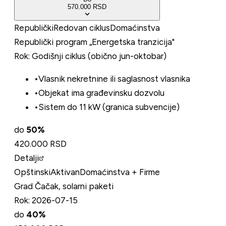
570.000 RSD
Republički
Redovan ciklus
Domaćinstva
Republički program „Energetska tranzicija"
Rok:
Godišnji ciklus (obično jun-oktobar)
•
Vlasnik nekretnine ili saglasnost vlasnika
•
Objekat ima građevinsku dozvolu
•
Sistem do 11 kW (granica subvencije)
do
50
%
420.000 RSD
Detalji
Opštinski
Aktivan
Domaćinstva + Firme
Grad Čačak, solarni paketi
Rok:
2026-07-15
do
40
%