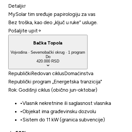
Detalji
MySolar tim sređuje papirologiju za vas
Bez troška, kao deo „ključ u ruke” usluge.
Pošaljite upit
Bačka Topola
Vojvodina
·
Severnobački
okrug
·
1
program
Do
420.000 RSD
Republički
Redovan ciklus
Domaćinstva
Republički program „Energetska tranzicija"
Rok:
Godišnji ciklus (obično jun-oktobar)
•
Vlasnik nekretnine ili saglasnost vlasnika
•
Objekat ima građevinsku dozvolu
•
Sistem do 11 kW (granica subvencije)