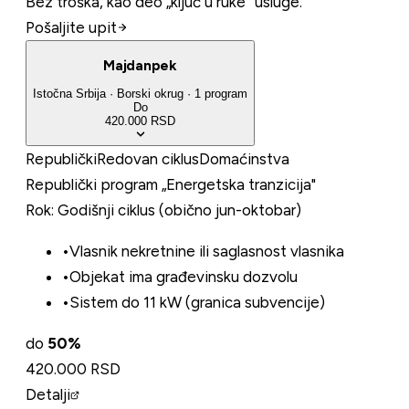
Bez troška, kao deo „ključ u ruke” usluge.
Pošaljite upit
Majdanpek
Istočna Srbija
·
Borski
okrug
·
1
program
Do
420.000 RSD
Republički
Redovan ciklus
Domaćinstva
Republički program „Energetska tranzicija"
Rok:
Godišnji ciklus (obično jun-oktobar)
•
Vlasnik nekretnine ili saglasnost vlasnika
•
Objekat ima građevinsku dozvolu
•
Sistem do 11 kW (granica subvencije)
do
50
%
420.000 RSD
Detalji