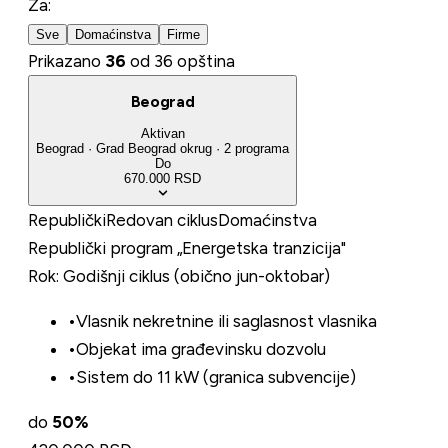
Za
:
Sve
Domaćinstva
Firme
Prikazano
36
od 36 opština
Beograd
Aktivan
Beograd
·
Grad Beograd
okrug
·
2
programa
Do
670.000 RSD
Republički
Redovan ciklus
Domaćinstva
Republički program „Energetska tranzicija"
Rok:
Godišnji ciklus (obično jun-oktobar)
•
Vlasnik nekretnine ili saglasnost vlasnika
•
Objekat ima građevinsku dozvolu
•
Sistem do 11 kW (granica subvencije)
do
50
%