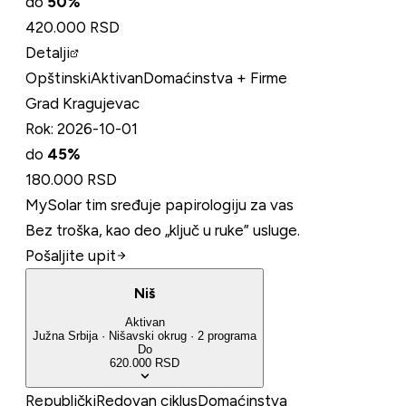
do
50
%
420.000 RSD
Detalji
Opštinski
Aktivan
Domaćinstva + Firme
Grad Kragujevac
Rok:
2026-10-01
do
45
%
180.000 RSD
MySolar tim sređuje papirologiju za vas
Bez troška, kao deo „ključ u ruke” usluge.
Pošaljite upit
Niš
Aktivan
Južna Srbija
·
Nišavski
okrug
·
2
programa
Do
620.000 RSD
Republički
Redovan ciklus
Domaćinstva