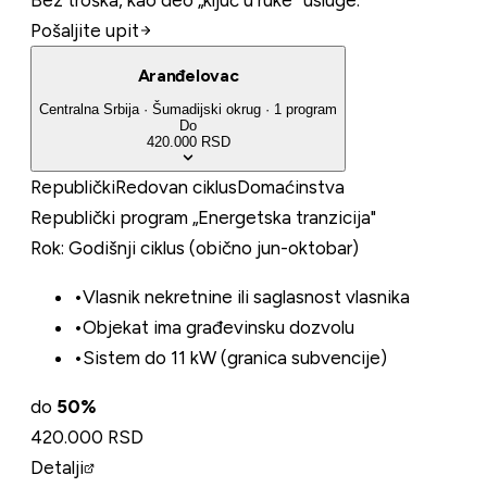
Pošaljite upit
Aranđelovac
Centralna Srbija
·
Šumadijski
okrug
·
1
program
Do
420.000 RSD
Republički
Redovan ciklus
Domaćinstva
Republički program „Energetska tranzicija"
Rok:
Godišnji ciklus (obično jun-oktobar)
•
Vlasnik nekretnine ili saglasnost vlasnika
•
Objekat ima građevinsku dozvolu
•
Sistem do 11 kW (granica subvencije)
do
50
%
420.000 RSD
Detalji