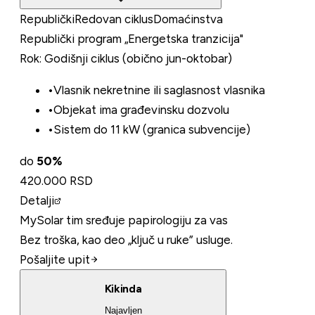
Republički
Redovan ciklus
Domaćinstva
Republički program „Energetska tranzicija"
Rok:
Godišnji ciklus (obično jun-oktobar)
•
Vlasnik nekretnine ili saglasnost vlasnika
•
Objekat ima građevinsku dozvolu
•
Sistem do 11 kW (granica subvencije)
do
50
%
420.000 RSD
Detalji
MySolar tim sređuje papirologiju za vas
Bez troška, kao deo „ključ u ruke” usluge.
Pošaljite upit
Kikinda
Najavljen