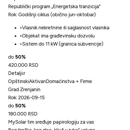
Republički program „Energetska tranzicija"
Rok:
Godišnji ciklus (obično jun-oktobar)
•
Vlasnik nekretnine ili saglasnost vlasnika
•
Objekat ima građevinsku dozvolu
•
Sistem do 11 kW (granica subvencije)
do
50
%
420.000 RSD
Detalji
Opštinski
Aktivan
Domaćinstva + Firme
Grad Zrenjanin
Rok:
2026-09-15
do
50
%
180.000 RSD
MySolar tim sređuje papirologiju za vas
Bez troška, kao deo „ključ u ruke” usluge.