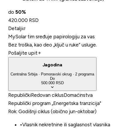
do
50
%
420.000 RSD
Detalji
MySolar tim sređuje papirologiju za vas
Bez troška, kao deo „ključ u ruke” usluge.
Pošaljite upit
Jagodina
Centralna Srbija
·
Pomoravski
okrug
·
2
programa
Do
500.000 RSD
Republički
Redovan ciklus
Domaćinstva
Republički program „Energetska tranzicija"
Rok:
Godišnji ciklus (obično jun-oktobar)
•
Vlasnik nekretnine ili saglasnost vlasnika