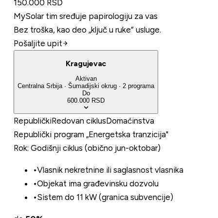
150.000 RSD
MySolar tim sređuje papirologiju za vas
Bez troška, kao deo „ključ u ruke” usluge.
Pošaljite upit
Kragujevac
Aktivan
Centralna Srbija
·
Šumadijski
okrug
·
2
programa
Do
600.000 RSD
Republički
Redovan ciklus
Domaćinstva
Republički program „Energetska tranzicija"
Rok:
Godišnji ciklus (obično jun-oktobar)
•
Vlasnik nekretnine ili saglasnost vlasnika
•
Objekat ima građevinsku dozvolu
•
Sistem do 11 kW (granica subvencije)