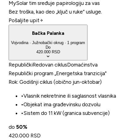
MySolar tim sređuje papirologiju za vas
Bez troška, kao deo „ključ u ruke” usluge.
Pošaljite upit
Bačka Palanka
Vojvodina
·
Južnobački
okrug
·
1
program
Do
420.000 RSD
Republički
Redovan ciklus
Domaćinstva
Republički program „Energetska tranzicija"
Rok:
Godišnji ciklus (obično jun-oktobar)
•
Vlasnik nekretnine ili saglasnost vlasnika
•
Objekat ima građevinsku dozvolu
•
Sistem do 11 kW (granica subvencije)
do
50
%
420.000 RSD