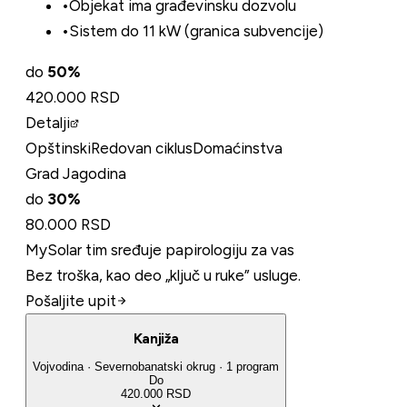
•
Objekat ima građevinsku dozvolu
•
Sistem do 11 kW (granica subvencije)
do
50
%
420.000 RSD
Detalji
Opštinski
Redovan ciklus
Domaćinstva
Grad Jagodina
do
30
%
80.000 RSD
MySolar tim sređuje papirologiju za vas
Bez troška, kao deo „ključ u ruke” usluge.
Pošaljite upit
Kanjiža
Vojvodina
·
Severnobanatski
okrug
·
1
program
Do
420.000 RSD