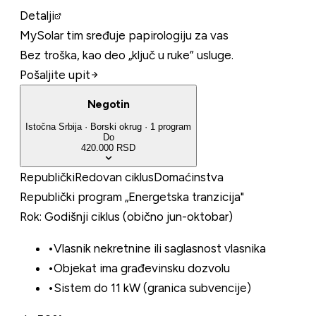
Detalji
MySolar tim sređuje papirologiju za vas
Bez troška, kao deo „ključ u ruke” usluge.
Pošaljite upit
Negotin
Istočna Srbija
·
Borski
okrug
·
1
program
Do
420.000 RSD
Republički
Redovan ciklus
Domaćinstva
Republički program „Energetska tranzicija"
Rok:
Godišnji ciklus (obično jun-oktobar)
•
Vlasnik nekretnine ili saglasnost vlasnika
•
Objekat ima građevinsku dozvolu
•
Sistem do 11 kW (granica subvencije)