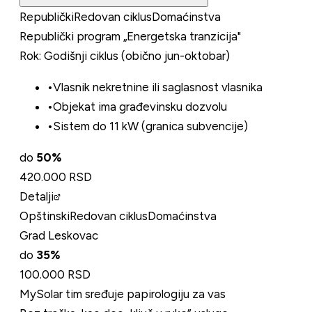
Republički
Redovan ciklus
Domaćinstva
Republički program „Energetska tranzicija"
Rok:
Godišnji ciklus (obično jun-oktobar)
•
Vlasnik nekretnine ili saglasnost vlasnika
•
Objekat ima građevinsku dozvolu
•
Sistem do 11 kW (granica subvencije)
do
50
%
420.000 RSD
Detalji
Opštinski
Redovan ciklus
Domaćinstva
Grad Leskovac
do
35
%
100.000 RSD
MySolar tim sređuje papirologiju za vas