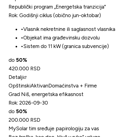
Republički program „Energetska tranzicija"
Rok:
Godišnji ciklus (obično jun-oktobar)
•
Vlasnik nekretnine ili saglasnost vlasnika
•
Objekat ima građevinsku dozvolu
•
Sistem do 11 kW (granica subvencije)
do
50
%
420.000 RSD
Detalji
Opštinski
Aktivan
Domaćinstva + Firme
Grad Niš, energetska efikasnost
Rok:
2026-09-30
do
50
%
200.000 RSD
MySolar tim sređuje papirologiju za vas
Bez troška, kao deo „ključ u ruke” usluge.