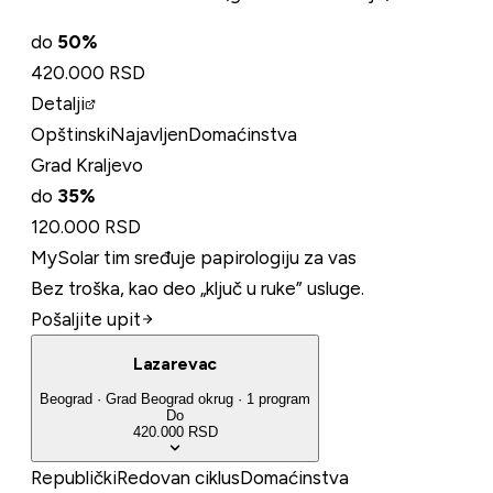
do
50
%
420.000 RSD
Detalji
Opštinski
Najavljen
Domaćinstva
Grad Kraljevo
do
35
%
120.000 RSD
MySolar tim sređuje papirologiju za vas
Bez troška, kao deo „ključ u ruke” usluge.
Pošaljite upit
Lazarevac
Beograd
·
Grad Beograd
okrug
·
1
program
Do
420.000 RSD
Republički
Redovan ciklus
Domaćinstva