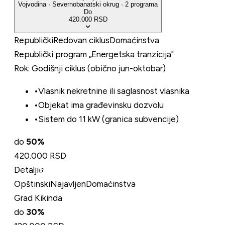
Vojvodina
·
Severnobanatski
okrug
·
2
programa
Do
420.000 RSD
Republički
Redovan ciklus
Domaćinstva
Republički program „Energetska tranzicija"
Rok:
Godišnji ciklus (obično jun-oktobar)
•
Vlasnik nekretnine ili saglasnost vlasnika
•
Objekat ima građevinsku dozvolu
•
Sistem do 11 kW (granica subvencije)
do
50
%
420.000 RSD
Detalji
Opštinski
Najavljen
Domaćinstva
Grad Kikinda
do
30
%