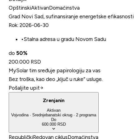
Opštinski
Aktivan
Domaćinstva
Grad Novi Sad, sufinansiranje energetske efikasnosti
Rok:
2026-06-30
•
Stalna adresa u gradu Novom Sadu
do
50
%
200.000 RSD
MySolar tim sređuje papirologiju za vas
Bez troška, kao deo „ključ u ruke” usluge.
Pošaljite upit
Zrenjanin
Aktivan
Vojvodina
·
Srednjebanatski
okrug
·
2
programa
Do
600.000 RSD
Republički
Redovan ciklus
Domaćinstva