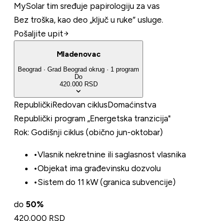
MySolar tim sređuje papirologiju za vas
Bez troška, kao deo „ključ u ruke” usluge.
Pošaljite upit
Mladenovac
Beograd
·
Grad Beograd
okrug
·
1
program
Do
420.000 RSD
Republički
Redovan ciklus
Domaćinstva
Republički program „Energetska tranzicija"
Rok:
Godišnji ciklus (obično jun-oktobar)
•
Vlasnik nekretnine ili saglasnost vlasnika
•
Objekat ima građevinsku dozvolu
•
Sistem do 11 kW (granica subvencije)
do
50
%
420.000 RSD