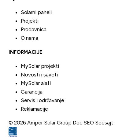
Solarni paneli
Projekti
Prodavnica
O nama
INFORMACIJE
MySolar projekti
Novosti i saveti
MySolar alati
Garancija
Servis i održavanje
Reklamacije
©
2026
Amper Solar Group Doo
·
SEO Seosajt