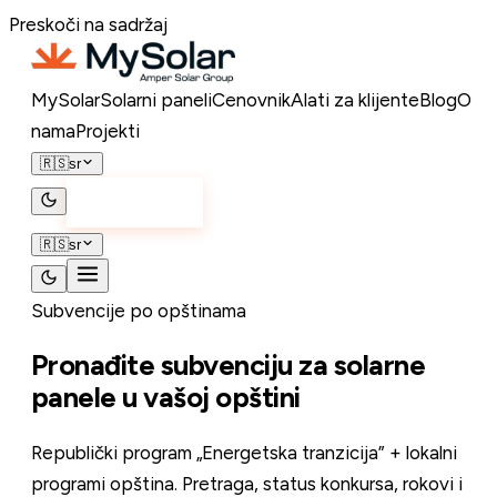
Preskoči na sadržaj
MySolar
Solarni paneli
Cenovnik
Alati za klijente
Blog
O
nama
Projekti
🇷🇸
sr
Kontakt
🇷🇸
sr
Subvencije po opštinama
Pronađite subvenciju za solarne
panele
u vašoj opštini
Republički program „Energetska tranzicija” + lokalni
programi opština. Pretraga, status konkursa, rokovi i