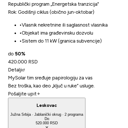
Republički program „Energetska tranzicija"
Rok:
Godišnji ciklus (obično jun-oktobar)
•
Vlasnik nekretnine ili saglasnost vlasnika
•
Objekat ima građevinsku dozvolu
•
Sistem do 11 kW (granica subvencije)
do
50
%
420.000 RSD
Detalji
MySolar tim sređuje papirologiju za vas
Bez troška, kao deo „ključ u ruke” usluge.
Pošaljite upit
Leskovac
Južna Srbija
·
Jablanički
okrug
·
2
programa
Do
520.000 RSD