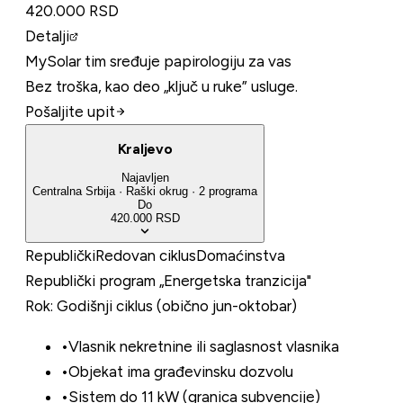
420.000 RSD
Detalji
MySolar tim sređuje papirologiju za vas
Bez troška, kao deo „ključ u ruke” usluge.
Pošaljite upit
Kraljevo
Najavljen
Centralna Srbija
·
Raški
okrug
·
2
programa
Do
420.000 RSD
Republički
Redovan ciklus
Domaćinstva
Republički program „Energetska tranzicija"
Rok:
Godišnji ciklus (obično jun-oktobar)
•
Vlasnik nekretnine ili saglasnost vlasnika
•
Objekat ima građevinsku dozvolu
•
Sistem do 11 kW (granica subvencije)