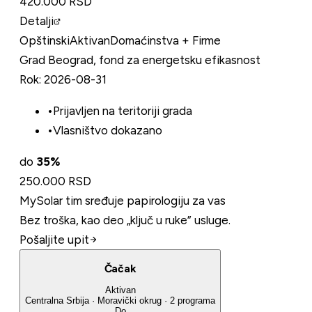
420.000 RSD
Detalji
Opštinski
Aktivan
Domaćinstva + Firme
Grad Beograd, fond za energetsku efikasnost
Rok:
2026-08-31
•
Prijavljen na teritoriji grada
•
Vlasništvo dokazano
do
35
%
250.000 RSD
MySolar tim sređuje papirologiju za vas
Bez troška, kao deo „ključ u ruke” usluge.
Pošaljite upit
Čačak
Aktivan
Centralna Srbija
·
Moravički
okrug
·
2
programa
Do