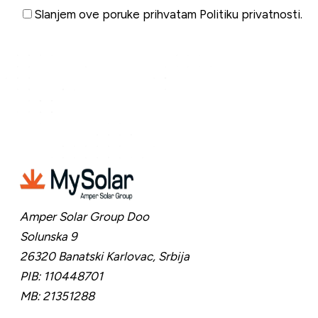
Slanjem ove poruke prihvatam
Politiku privatnosti
.
Pošaljite poruku
Amper Solar Group Doo
Solunska 9
26320 Banatski Karlovac,
Srbija
PIB:
110448701
MB:
21351288