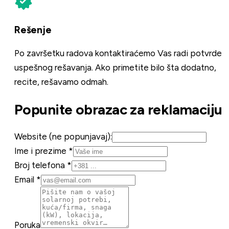
Rešenje
Po završetku radova kontaktiraćemo Vas radi potvrde
uspešnog rešavanja. Ako primetite bilo šta dodatno,
recite, rešavamo odmah.
Popunite obrazac za reklamaciju
Website (ne popunjavaj):
Ime i prezime *
Broj telefona *
Email *
Poruka