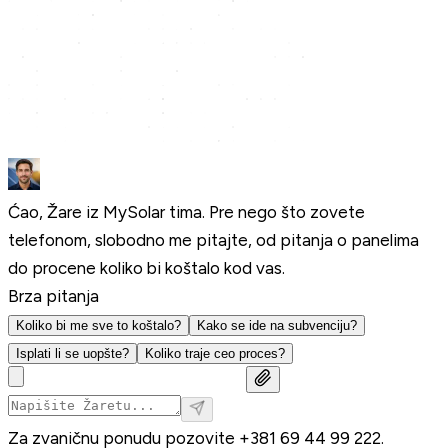
Ćao, Žare iz MySolar tima. Pre nego što zovete
telefonom, slobodno me pitajte, od pitanja o panelima
do procene koliko bi koštalo kod vas.
Brza pitanja
Koliko bi me sve to koštalo?
Kako se ide na subvenciju?
Isplati li se uopšte?
Koliko traje ceo proces?
Za zvaničnu ponudu pozovite
+381 69 44 99 222
.