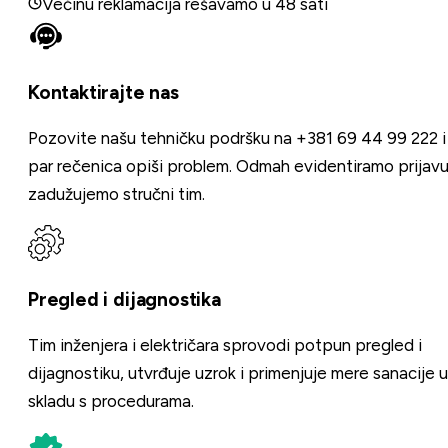
Većinu reklamacija rešavamo u 48 sati
Kontaktirajte nas
Pozovite našu tehničku podršku na
+381 69 44 99 222
i
par rečenica opiši problem. Odmah evidentiramo prijavu
zadužujemo stručni tim.
Pregled i dijagnostika
Tim inženjera i električara sprovodi potpun pregled i
dijagnostiku, utvrđuje uzrok i primenjuje mere sanacije u
skladu s procedurama.