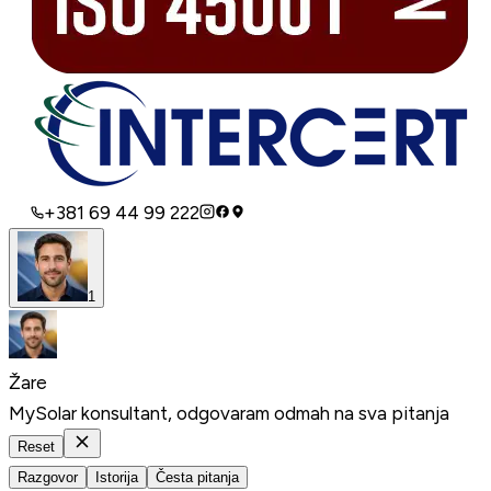
+381 69 44 99 222
1
Žare
MySolar konsultant, odgovaram odmah na sva pitanja
Reset
Razgovor
Istorija
Česta pitanja