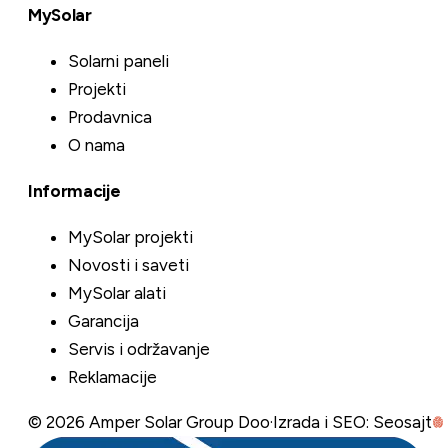
MySolar
Solarni paneli
Projekti
Prodavnica
O nama
Informacije
MySolar projekti
Novosti i saveti
MySolar alati
Garancija
Servis i održavanje
Reklamacije
©
2026
Amper Solar Group Doo
·
Izrada i SEO: Seosajt