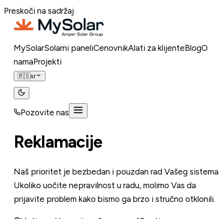
Preskoči na sadržaj
MySolar
Solarni paneli
Cenovnik
Alati za klijente
Blog
O
nama
Projekti
🇷🇸
sr
Pozovite nas
Pozovite nas
Reklamacije
Naš prioritet je bezbedan i pouzdan rad Vašeg sistema
Ukoliko uočite nepravilnost u radu, molimo Vas da
prijavite problem kako bismo ga brzo i stručno otklonili.