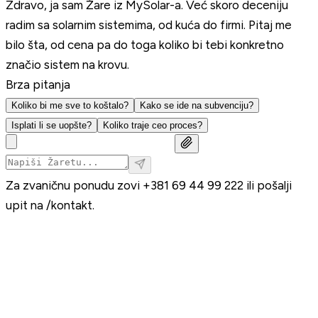
Zdravo, ja sam Žare iz MySolar-a. Već skoro deceniju
radim sa solarnim sistemima, od kuća do firmi. Pitaj me
bilo šta, od cena pa do toga koliko bi tebi konkretno
značio sistem na krovu.
Brza pitanja
Koliko bi me sve to koštalo?
Kako se ide na subvenciju?
Isplati li se uopšte?
Koliko traje ceo proces?
Za zvaničnu ponudu zovi
+381 69 44 99 222
ili pošalji
upit na
/kontakt
.