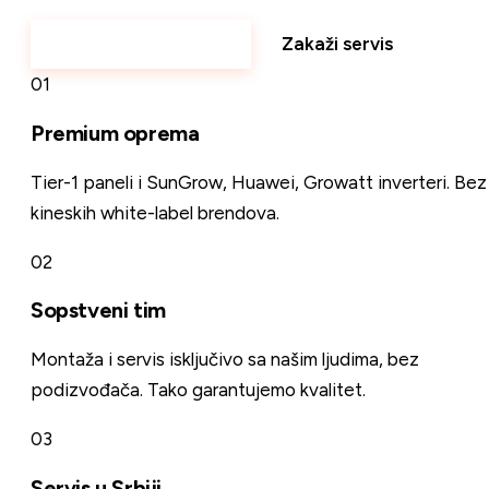
Prijavi reklamaciju
Zakaži servis
01
Premium oprema
Tier-1 paneli i SunGrow, Huawei, Growatt inverteri. Bez
kineskih white-label brendova.
02
Sopstveni tim
Montaža i servis isključivo sa našim ljudima, bez
podizvođača. Tako garantujemo kvalitet.
03
Servis u Srbiji