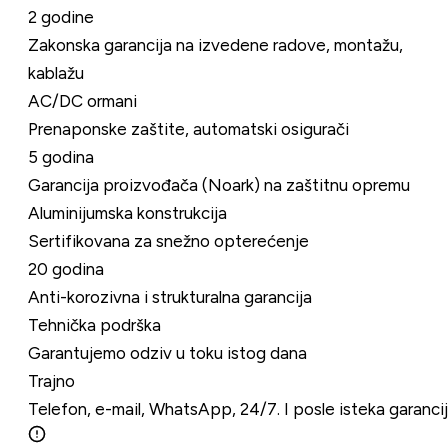
2 godine
Zakonska garancija na izvedene radove, montažu,
kablažu
AC/DC ormani
Prenaponske zaštite, automatski osigurači
5 godina
Garancija proizvođača (Noark) na zaštitnu opremu
Aluminijumska konstrukcija
Sertifikovana za snežno opterećenje
20 godina
Anti-korozivna i strukturalna garancija
Tehnička podrška
Garantujemo odziv u toku istog dana
Trajno
Telefon, e-mail, WhatsApp, 24/7. I posle isteka garanci