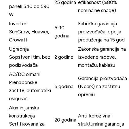
25 godina
efikasnost (≥80%
paneli 540 do 590
nominalne snage)
W
Inverter
Fabrička garancija
5-10
SunGrow, Huawei,
proizvođača, opcija
godina
Growatt
produženja na 15 god
Ugradnja
Zakonska garancija na
Sopstveni tim, bez
2 godine
izvedene radove,
podizvođača
montažu, kablažu
AC/DC ormani
Garancija proizvođača
Prenaponske
5 godina
(Noark) na zaštitnu
zaštite, automatski
opremu
osigurači
Aluminijumska
konstrukcija
Anti-korozivna i
20 godina
Sertifikovana za
strukturalna garancija