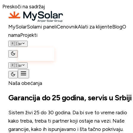
Preskoči na sadržaj
MySolar
Solarni paneli
Cenovnik
Alati za klijente
Blog
O
nama
Projekti
🇷🇸
sr
Kontakt
🇷🇸
sr
Naša obećanja
Garancija do
25 godina
, servis u Srbiji
Sistem živi 25 do 30 godina. Da bi sve to vreme radio
kako treba, treba ti partner koji ostaje na vezi. Naše
garancije, kako ih ispunjavamo i šta tačno pokrivaju.