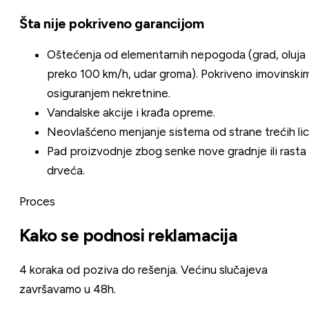
Šta nije pokriveno garancijom
Oštećenja od elementarnih nepogoda (grad, oluja
preko 100 km/h, udar groma). Pokriveno imovinski
osiguranjem nekretnine.
Vandalske akcije i krađa opreme.
Neovlašćeno menjanje sistema od strane trećih lic
Pad proizvodnje zbog senke nove gradnje ili rasta
drveća.
Proces
Kako se podnosi reklamacija
4 koraka od poziva do rešenja. Većinu slučajeva
završavamo u 48h.