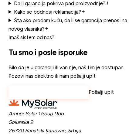
Da li garancija pokriva pad proizvodnje?
Kako se podnosi reklamacija?
Šta ako prodam kuću, da li se garancija prenosi na
novog vlasnika?
Imaš sistem od nas?
Tu smo i posle isporuke
Bilo da je u garanciji ili van nje, naš tim je dostupan.
Pozovi nas direktno ili nam pošalji upit.
Pozovi
+381 69 44 99 222
Pošalji upit
Amper Solar Group Doo
Solunska 9
26320 Banatski Karlovac,
Srbija