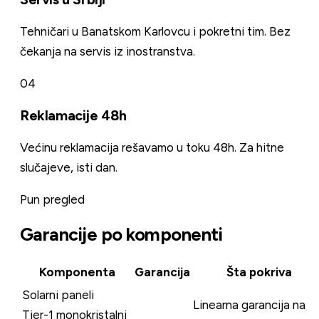
Tehnič­ari u Banatskom Karlovcu i pokretni tim. Bez
čekanja na servis iz inostranstva.
04
Reklamacije 48h
Većinu reklamacija rešavamo u toku 48h. Za hitne
slučajeve, isti dan.
Pun pregled
Garancije po komponenti
Komponenta
Garancija
Šta pokriva
Solarni paneli
Linearna garancija na
Tier-1 monokristalni