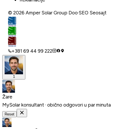
©
2026
Amper Solar Group Doo
·
SEO Seosajt
+381 69 44 99 222
1
Žare
MySolar konsultant · obično odgovori u par minuta
Reset