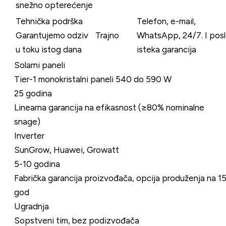
snežno opterećenje
Tehnička podrška
Telefon, e-mail,
Garantujemo odziv
Trajno
WhatsApp, 24/7. I pos
u toku istog dana
isteka garancija
Solarni paneli
Tier-1 monokristalni paneli 540 do 590 W
25 godina
Linearna garancija na efikasnost (≥80% nominalne
snage)
Inverter
SunGrow, Huawei, Growatt
5-10 godina
Fabrička garancija proizvođača, opcija produženja na 1
god
Ugradnja
Sopstveni tim, bez podizvođača