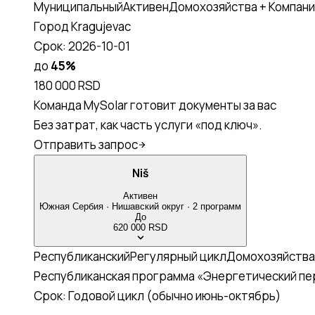
Муниципальный
Активен
Домохозяйства + Компани
Город Kragujevac
Срок:
2026-10-01
до
45
%
180 000 RSD
Команда MySolar готовит документы за вас
Без затрат, как часть услуги «под ключ».
Отправить запрос
Niš
Активен
Южная Сербия
·
Нишавский
округ
·
2
программ
До
620 000 RSD
Республиканский
Регулярный цикл
Домохозяйства
Республиканская программа «Энергетический п
Срок:
Годовой цикл (обычно июнь-октябрь)