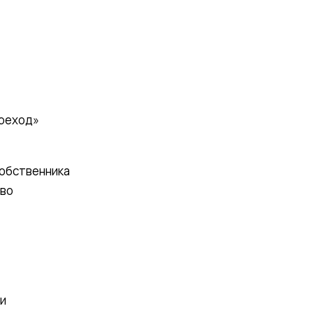
ереход»
собственника
тво
и