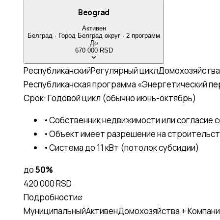
Beograd
Активен
Белград
·
Город Белград
округ
·
2
программ
До
670 000 RSD
Республиканский
Регулярный цикл
Домохозяйства
Республиканская программа «Энергетический п
Срок:
Годовой цикл (обычно июнь-октябрь)
•
Собственник недвижимости или согласие 
•
Объект имеет разрешение на строительс
•
Система до 11 кВт (потолок субсидии)
до
50
%
420 000 RSD
Подробности
Муниципальный
Активен
Домохозяйства + Компани