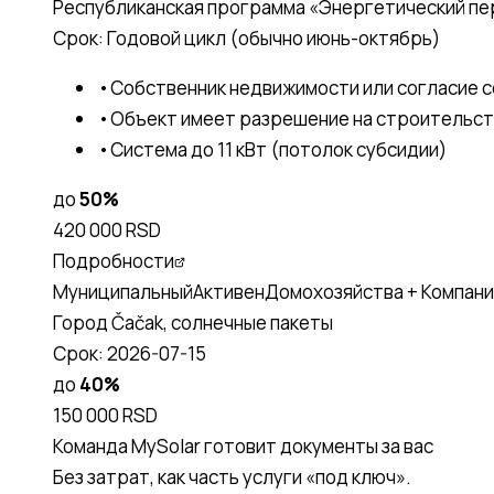
Республиканская программа «Энергетический п
Срок:
Годовой цикл (обычно июнь-октябрь)
•
Собственник недвижимости или согласие 
•
Объект имеет разрешение на строительс
•
Система до 11 кВт (потолок субсидии)
до
50
%
420 000 RSD
Подробности
Муниципальный
Активен
Домохозяйства + Компани
Город Čačak, солнечные пакеты
Срок:
2026-07-15
до
40
%
150 000 RSD
Команда MySolar готовит документы за вас
Без затрат, как часть услуги «под ключ».