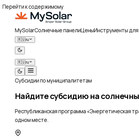
Перейти к содержимому
MySolar
Солнечные панели
Цены
Инструменты для
🇷🇺
ru
Контакт
🇷🇺
ru
Субсидии по муниципалитетам
Найдите субсидию на солнечны
Республиканская программа «Энергетическая тра
одном месте.