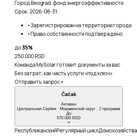
Город Beograd, фонд энергоэффективности
Срок:
2026-08-31
•
Зарегистрирован на территории города
•
Право собственности подтверждено
до
35
%
250 000 RSD
Команда MySolar готовит документы за вас
Без затрат, как часть услуги «под ключ».
Отправить запрос
Čačak
Активен
Центральная Сербия
·
Моравичский
округ
·
2
программ
До
570 000 RSD
Республиканский
Регулярный цикл
Домохозяйства