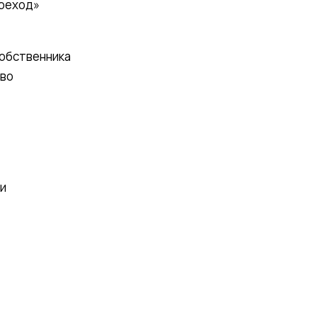
ереход»
собственника
тво
и