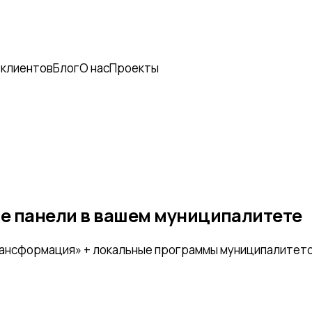
 клиентов
Блог
О нас
Проекты
е панели
в вашем муниципалитете
нсформация» + локальные программы муниципалитетов. П