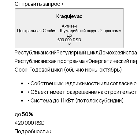
Отправить запрос
Kragujevac
Активен
Центральная Сербия
·
Шумадийский
округ
·
2
программ
До
600 000 RSD
Республиканский
Регулярный цикл
Домохозяйства
Республиканская программа «Энергетический п
Срок:
Годовой цикл (обычно июнь-октябрь)
•
Собственник недвижимости или согласие 
•
Объект имеет разрешение на строительс
•
Система до 11 кВт (потолок субсидии)
до
50
%
420 000 RSD
Подробности