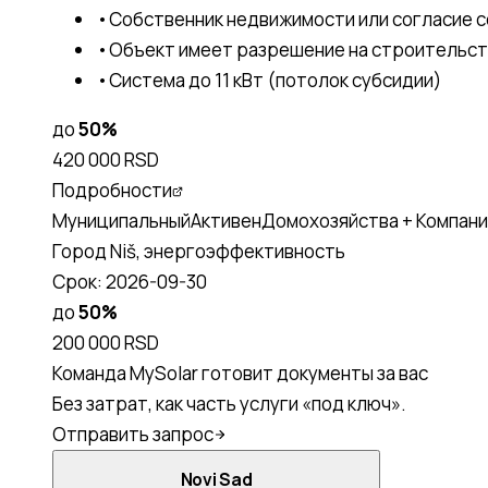
•
Собственник недвижимости или согласие 
•
Объект имеет разрешение на строительс
•
Система до 11 кВт (потолок субсидии)
до
50
%
420 000 RSD
Подробности
Муниципальный
Активен
Домохозяйства + Компани
Город Niš, энергоэффективность
Срок:
2026-09-30
до
50
%
200 000 RSD
Команда MySolar готовит документы за вас
Без затрат, как часть услуги «под ключ».
Отправить запрос
Novi Sad