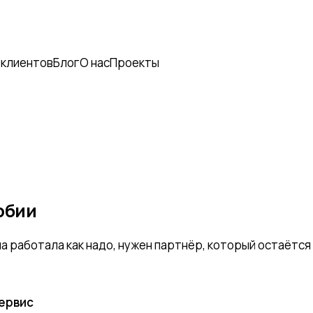
 клиентов
Блог
О нас
Проекты
ербии
а работала как надо, нужен партнёр, который остаётся н
сервис