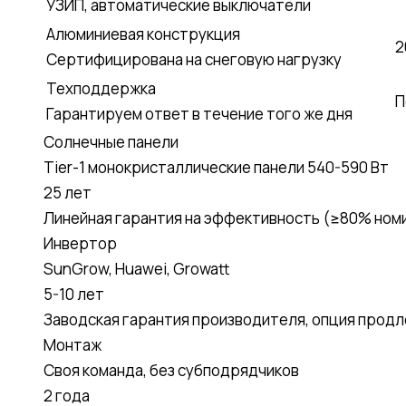
УЗИП, автоматические выключатели
Алюминиевая конструкция
2
Сертифицирована на снеговую нагрузку
Техподдержка
П
Гарантируем ответ в течение того же дня
Солнечные панели
Tier-1 монокристаллические панели 540-590 Вт
25 лет
Линейная гарантия на эффективность (≥80% ном
Инвертор
SunGrow, Huawei, Growatt
5-10 лет
Заводская гарантия производителя, опция продле
Монтаж
Своя команда, без субподрядчиков
2 года