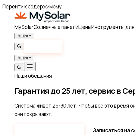
Перейти к содержимому
MySolar
Солнечные панели
Цены
Инструменты для
🇷🇺
ru
Контакт
🇷🇺
ru
Наши обещания
Гарантия до
25 лет
, сервис в С
Система живёт 25-30 лет. Чтобы всё это время он
они покрывают.
Подать рекламацию
Записаться на 