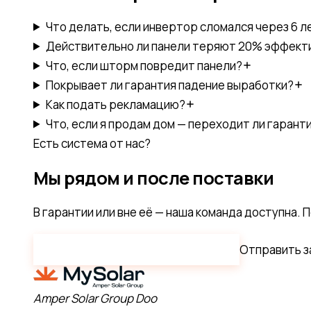
Что делать, если инвертор сломался через 6 л
Действительно ли панели теряют 20% эффекти
Что, если шторм повредит панели?
Покрывает ли гарантия падение выработки?
Как подать рекламацию?
Что, если я продам дом — переходит ли гарант
Есть система от нас?
Мы рядом и после поставки
В гарантии или вне её — наша команда доступна.
Позвонить
+381 69 44 99 222
Отправить з
Amper Solar Group Doo