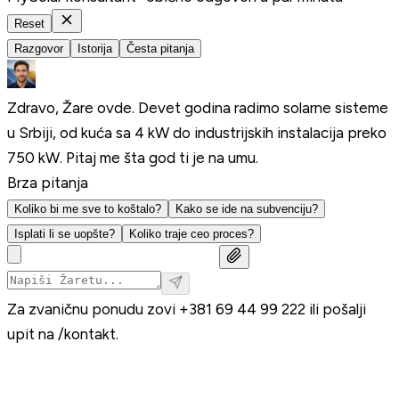
Reset
Razgovor
Istorija
Česta pitanja
Zdravo, Žare ovde. Devet godina radimo solarne sisteme
u Srbiji, od kuća sa 4 kW do industrijskih instalacija preko
750 kW. Pitaj me šta god ti je na umu.
Brza pitanja
Koliko bi me sve to koštalo?
Kako se ide na subvenciju?
Isplati li se uopšte?
Koliko traje ceo proces?
Za zvaničnu ponudu zovi
+381 69 44 99 222
ili pošalji
upit na
/kontakt
.