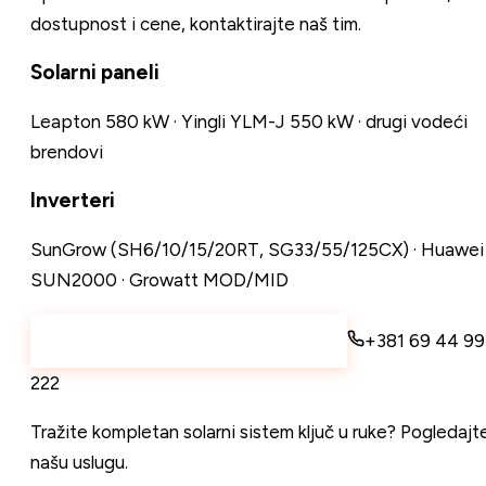
dostupnost i cene, kontaktirajte naš tim.
Solarni paneli
Leapton 580 kW · Yingli YLM-J 550 kW · drugi vodeći
brendovi
Inverteri
SunGrow (SH6/10/15/20RT, SG33/55/125CX) · Huawei
SUN2000 · Growatt MOD/MID
Pošaljite upit za komponente
+381 69 44 99
222
Tražite kompletan solarni sistem ključ u ruke?
Pogledajt
našu uslugu
.