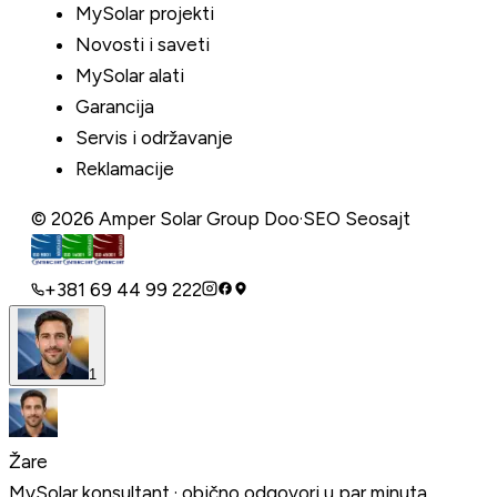
MySolar projekti
Novosti i saveti
MySolar alati
Garancija
Servis i održavanje
Reklamacije
©
2026
Amper Solar Group Doo
·
SEO Seosajt
+381 69 44 99 222
1
Žare
MySolar konsultant · obično odgovori u par minuta