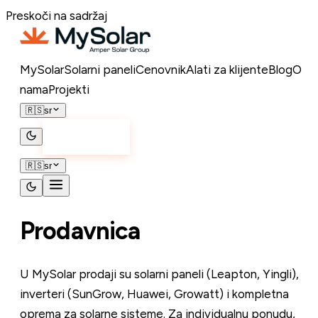
Preskoči na sadržaj
MySolar
Solarni paneli
Cenovnik
Alati za klijente
Blog
O
nama
Projekti
🇷🇸
sr
Kontakt
🇷🇸
sr
Prodavnica
U MySolar prodaji su solarni paneli (Leapton, Yingli),
inverteri (SunGrow, Huawei, Growatt) i kompletna
oprema za solarne sisteme. Za individualnu ponudu,