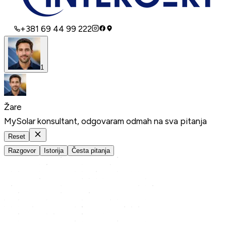
+381 69 44 99 222
1
Žare
MySolar konsultant, odgovaram odmah na sva pitanja
Reset
Razgovor
Istorija
Česta pitanja