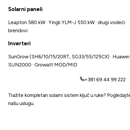
Solarni paneli
Leapton 580 kW · Yingli YLM-J 550 kW · drugi vodeći
brendovi
Inverteri
SunGrow (SH6/10/15/20RT, SG33/55/125CX) · Huawei
SUN2000 · Growatt MOD/MID
+381 69 44 99 222
Pošaljite upit za komponente
Tražite kompletan solarni sistem ključ u ruke?
Pogledajt
našu uslugu
.