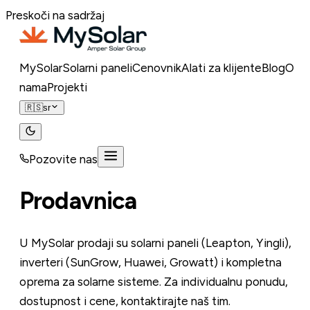
Preskoči na sadržaj
MySolar
Solarni paneli
Cenovnik
Alati za klijente
Blog
O
nama
Projekti
🇷🇸
sr
Pozovite nas
Pozovite nas
Prodavnica
U MySolar prodaji su solarni paneli (Leapton, Yingli),
inverteri (SunGrow, Huawei, Growatt) i kompletna
oprema za solarne sisteme. Za individualnu ponudu,
dostupnost i cene, kontaktirajte naš tim.