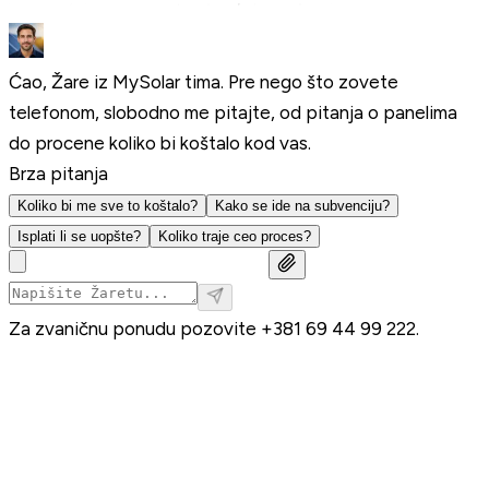
Ćao, Žare iz MySolar tima. Pre nego što zovete
telefonom, slobodno me pitajte, od pitanja o panelima
do procene koliko bi koštalo kod vas.
Brza pitanja
Koliko bi me sve to koštalo?
Kako se ide na subvenciju?
Isplati li se uopšte?
Koliko traje ceo proces?
Za zvaničnu ponudu pozovite
+381 69 44 99 222
.