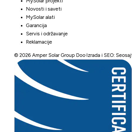
MySolar projekti
Novosti i saveti
MySolar alati
Garancija
Servis i održavanje
Reklamacije
©
2026
Amper Solar Group Doo
·
Izrada i SEO: Seosaj