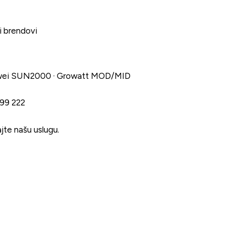
i brendovi
awei SUN2000 · Growatt MOD/MID
99 222
jte našu uslugu
.