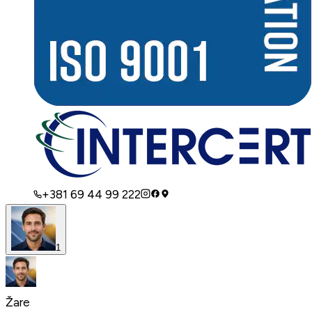
+381 69 44 99 222
1
Žare