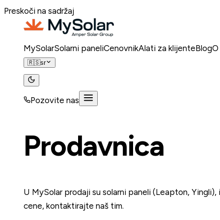
Preskoči na sadržaj
MySolar
Solarni paneli
Cenovnik
Alati za klijente
Blog
O
🇷🇸
sr
Pozovite nas
Pozovite nas
Prodavnica
U MySolar prodaji su solarni paneli (Leapton, Yingli
cene, kontaktirajte naš tim.