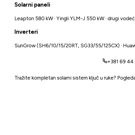
Solarni paneli
Leapton 580 kW · Yingli YLM-J 550 kW · drugi vodeć
Inverteri
SunGrow (SH6/10/15/20RT, SG33/55/125CX) · Hu
Pošaljite upit za komponente
+381 69 44 
Tražite kompletan solarni sistem ključ u ruke?
Pogleda