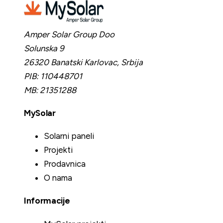
Amper Solar Group Doo
Solunska 9
26320 Banatski Karlovac,
Srbija
PIB:
110448701
MB:
21351288
MySolar
Solarni paneli
Projekti
Prodavnica
O nama
Informacije